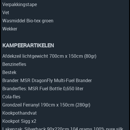
Verpakkingstape
Vet
Wasmiddel Bio-tex groen
Wekker
KAMPEERARTIKELEN
Afdekzeil lichtgewicht 700cm x 150cm (80gr)
Benzinefles
Bestek
Brander: MSR DragonFly Multi-Fuel Brander
Branderfles: MSR Fuel Bottle 0,650 liter
Cola-fles
Grondzeil Ferranyl 190cm x 150cm (280gr)
Kookpothandvat
Kookpot Sigg x2
Lakenzak: Silverback 90x220cm 104 grams 100% pure silk