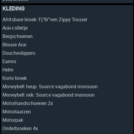
KLEDING
Afritsbare broek: Fj”llr”ven Zippy Trouser
Arai-colletje
Bergschoenen
Blouse Arai
Doucheslippers
Earmo
Helm
Korte broek
Moneybelt heup: Source vagabond monsoon
Moneybelt nek: Source vagabond monsoon
Motorhandschoenen 2x
Motorlaarzen
Motorpak
Onderbroeken 4x