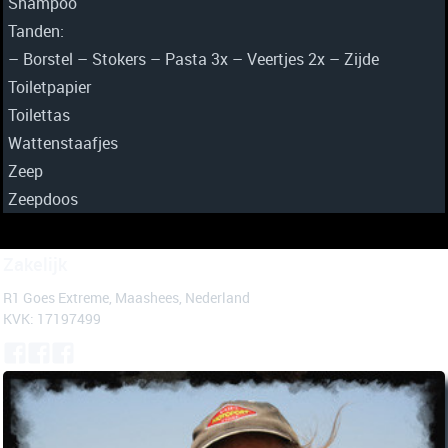
Shampoo
Tanden:
– Borstel – Stokers – Pasta 3x – Veertjes 2x – Zijde
Toiletpapier
Toilettas
Wattenstaafjes
Zeep
Zeepdoos
Zakelijk
R1 Goes Extreme, Maashees, Nederland
KVK: 17197499